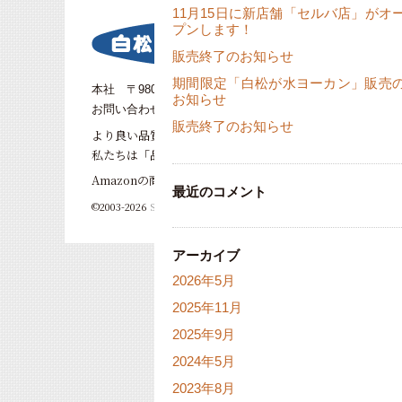
11月15日に新店舗「セルバ店」がオ
プンします！
販売終了のお知らせ
期間限定「白松が水ヨーカン」販売
本社 〒980-0804 仙台市青葉区大町2-8-23
お知らせ
お問い合わせ電話番号：022-222-8940
販売終了のお知らせ
より良い品質のお菓子をお客様のもとへ。
私たちは「品質は語る…」を合言葉にこれまでもこれから
Amazonの商標は、Amazon.com, Inc. またはその
最近のコメント
©2003-2026
Shiromatsu ga Monaka Honpo Co., ltd
アーカイブ
2026年5月
2025年11月
2025年9月
2024年5月
2023年8月