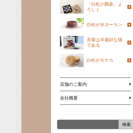
「白松が囲碁」よ
ろしく
白松が水ヨーカン
吾輩は羊羹好な猫
である
白松がモナカ
店舗のご案内
会社概要