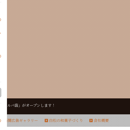
の
ー
の
店舗「セルバ店」がオープンします！
新聞広告ギャラリー
白松の和菓子づくり
会社概要
の